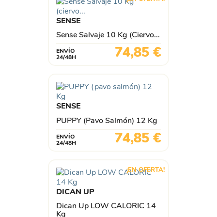
SENSE
Sense Salvaje 10 Kg (ciervo...
Precio
74,85 €
ENVÍO
24/48H
SENSE
PUPPY (pavo Salmón) 12 Kg
Precio
74,85 €
ENVÍO
24/48H
¡EN OFERTA!
DICAN UP
Dican Up LOW CALORIC 14
Kg