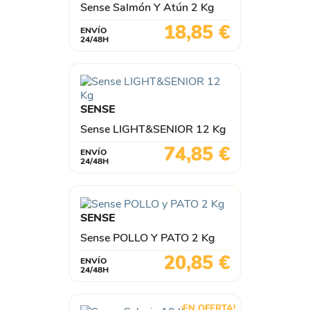
Sense Salmón Y Atún 2 Kg
Precio
18,85 €
ENVÍO
24/48H
SENSE
Sense LIGHT&SENIOR 12 Kg
Precio
74,85 €
ENVÍO
24/48H
SENSE
Sense POLLO Y PATO 2 Kg
Precio
20,85 €
ENVÍO
24/48H
¡EN OFERTA!