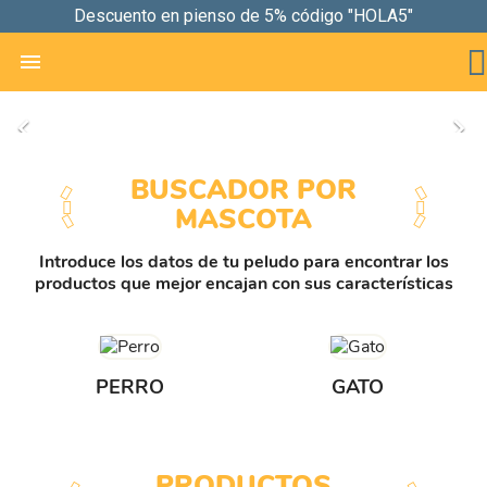
Descuento en pienso de 5% código "HOLA5"

Anterior
Sig


BUSCADOR POR
MASCOTA
Introduce los datos de tu peludo para encontrar los
productos que mejor encajan con sus características
PERRO
GATO
PRODUCTOS