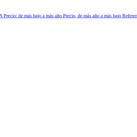
 A
Precio: de más bajo a más alto
Precio, de más alto a más bajo
Referen