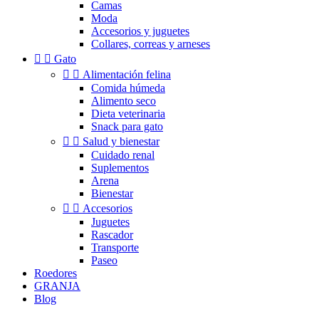
Camas
Moda
Accesorios y juguetes
Collares, correas y arneses


Gato


Alimentación felina
Comida húmeda
Alimento seco
Dieta veterinaria
Snack para gato


Salud y bienestar
Cuidado renal
Suplementos
Arena
Bienestar


Accesorios
Juguetes
Rascador
Transporte
Paseo
Roedores
GRANJA
Blog