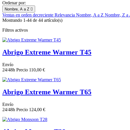
Ordenar por:
Nombre, A a Z

Ventas en orden decreciente
Relevancia
Nombre, A a Z
Nombre, Z a
Mostrando 1-44 de 44 artículo(s)
Filtros activos
Abrigo Extreme Warmer T45
Envío
24/48h
Precio
110,00 €
Abrigo Extreme Warmer T65
Envío
24/48h
Precio
124,00 €