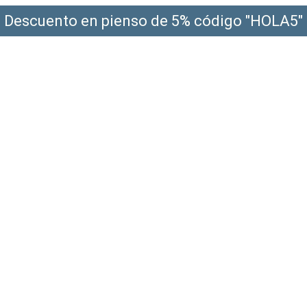
Descuento en pienso de 5% código "HOLA5"
¡Envío gratis a partir de 49€!