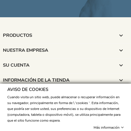
PRODUCTOS

NUESTRA EMPRESA

SU CUENTA

INFORMACIÓN DE LA TIENDA

AVISO DE COOKIES
SÍGUENOS
Cuando visita un sitio web, puede almacenar o recuperar información en
su navegador, principalmente en forma de \ 'cookies '. Esta información,
que podría ser sobre usted, sus preferencias o su dispositivo de Internet
Aviso de cookies
(computadora, tableta o dispositivo móvil), se utiliza principalmente para
que el sitio funcione como espera.
Más información
© 2026 CUKIPETS SC
Diseño web por Beapp.es, desarrollo