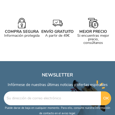
COMPRA SEGURA
ENVÍO GRATUITO
MEJOR PRECIO
Información protegida
A partir de 49€
Si encuentras mejor
precio,
consúltanos
NEWSLETTER
Infórmese de nuestras últimas noticias y ofertas especiales
Puede darse de baja en cualquier momento. Para ello, consulte nuestra información
de contacto en el aviso legal.