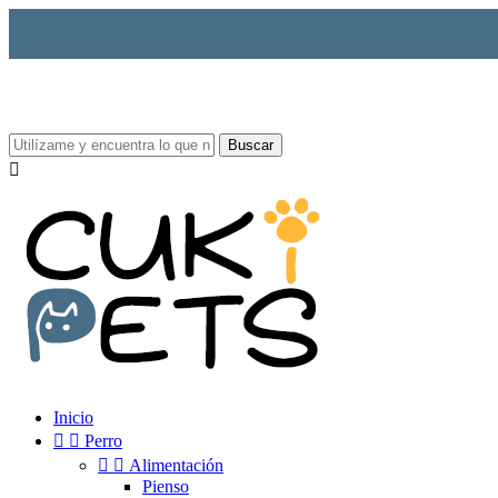
Buscar

Inicio


Perro


Alimentación
Pienso