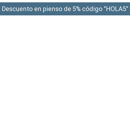
Descuento en pienso de 5% código "HOLA5"
¡Envío gratis a partir de 49€!