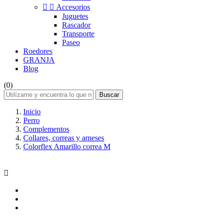


Accesorios
Juguetes
Rascador
Transporte
Paseo
Roedores
GRANJA
Blog
(0)
Buscar
Inicio
Perro
Complementos
Collares, correas y arneses
Colorflex Amarillo correa M
