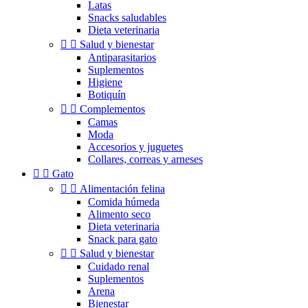
Latas
Snacks saludables
Dieta veterinaria


Salud y bienestar
Antiparasitarios
Suplementos
Higiene
Botiquín


Complementos
Camas
Moda
Accesorios y juguetes
Collares, correas y arneses


Gato


Alimentación felina
Comida húmeda
Alimento seco
Dieta veterinaria
Snack para gato


Salud y bienestar
Cuidado renal
Suplementos
Arena
Bienestar