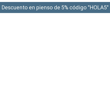
Descuento en pienso de 5% código "HOLA5"
¡Envío gratis a partir de 49€!