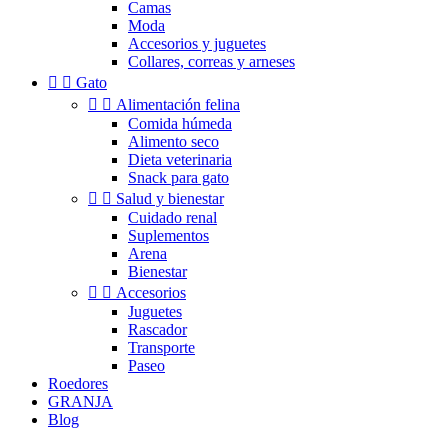
Camas
Moda
Accesorios y juguetes
Collares, correas y arneses


Gato


Alimentación felina
Comida húmeda
Alimento seco
Dieta veterinaria
Snack para gato


Salud y bienestar
Cuidado renal
Suplementos
Arena
Bienestar


Accesorios
Juguetes
Rascador
Transporte
Paseo
Roedores
GRANJA
Blog