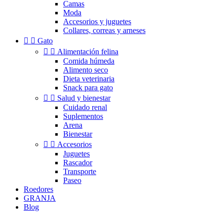
Camas
Moda
Accesorios y juguetes
Collares, correas y arneses


Gato


Alimentación felina
Comida húmeda
Alimento seco
Dieta veterinaria
Snack para gato


Salud y bienestar
Cuidado renal
Suplementos
Arena
Bienestar


Accesorios
Juguetes
Rascador
Transporte
Paseo
Roedores
GRANJA
Blog