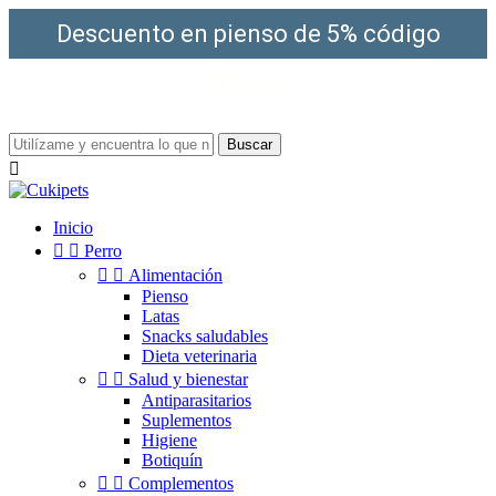
Descuento en pienso de 5% código
"HOLA5"
¡Envío gratis a partir de 49€!
Buscar

Inicio


Perro


Alimentación
Pienso
Latas
Snacks saludables
Dieta veterinaria


Salud y bienestar
Antiparasitarios
Suplementos
Higiene
Botiquín


Complementos