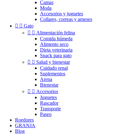
Camas
Moda
Accesorios y juguetes
Collares, correas y arneses


Gato


Alimentación felina
Comida húmeda
Alimento seco
Dieta veterinaria
Snack para gato


Salud y bienestar
Cuidado renal
Suplementos
Arena
Bienestar


Accesorios
Juguetes
Rascador
Transporte
Paseo
Roedores
GRANJA
Blog