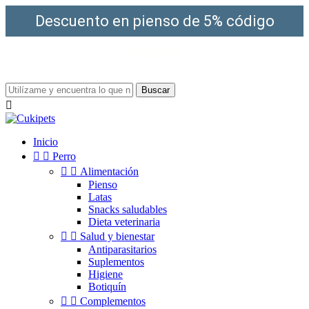
Descuento en pienso de 5% código
"HOLA5"
¡Envío gratis a partir de 49€!
Buscar

Inicio


Perro


Alimentación
Pienso
Latas
Snacks saludables
Dieta veterinaria


Salud y bienestar
Antiparasitarios
Suplementos
Higiene
Botiquín


Complementos