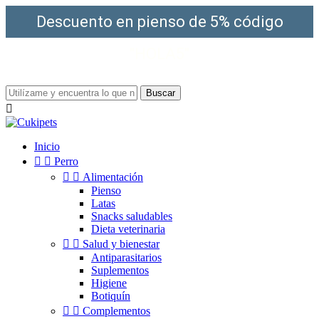
Descuento en pienso de 5% código
"HOLA5"
¡Envío gratis a partir de 49€!
Buscar

Inicio


Perro


Alimentación
Pienso
Latas
Snacks saludables
Dieta veterinaria


Salud y bienestar
Antiparasitarios
Suplementos
Higiene
Botiquín


Complementos