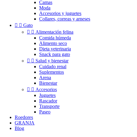
Camas
Moda
Accesorios y juguetes
Collares, correas y arneses


Gato


Alimentación felina
Comida húmeda
Alimento seco
Dieta veterinaria
Snack para gato


Salud y bienestar
Cuidado renal
Suplementos
Arena
Bienestar


Accesorios
Juguetes
Rascador
Transporte
Paseo
Roedores
GRANJA
Blog