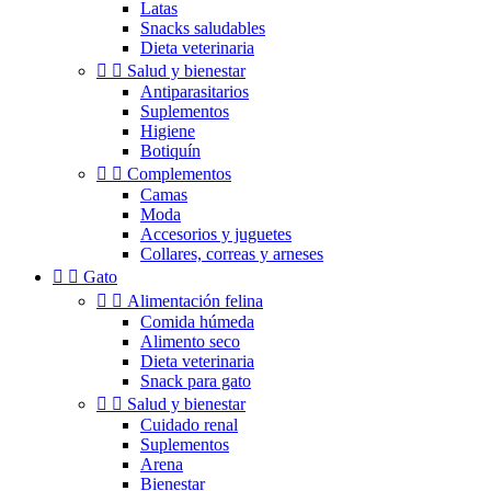
Latas
Snacks saludables
Dieta veterinaria


Salud y bienestar
Antiparasitarios
Suplementos
Higiene
Botiquín


Complementos
Camas
Moda
Accesorios y juguetes
Collares, correas y arneses


Gato


Alimentación felina
Comida húmeda
Alimento seco
Dieta veterinaria
Snack para gato


Salud y bienestar
Cuidado renal
Suplementos
Arena
Bienestar