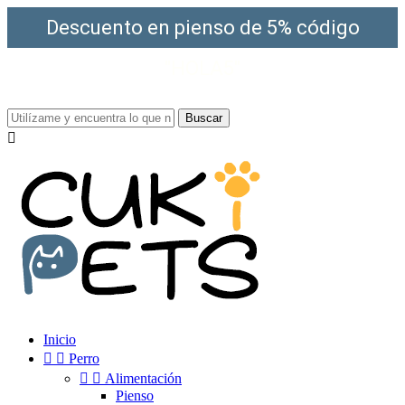
Descuento en pienso de 5% código
"HOLA5"
¡Envío gratis a partir de 49€!
Buscar

Inicio


Perro


Alimentación
Pienso