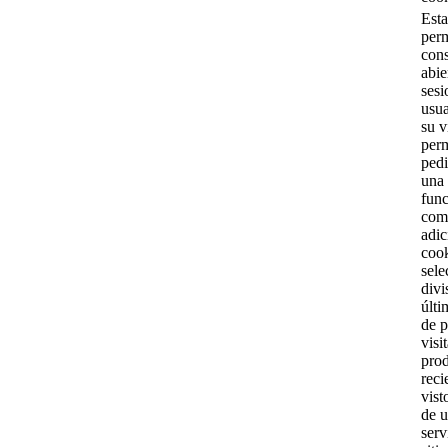
Esta
perm
con
abie
sesi
usua
su v
perm
pedi
una 
fun
com
adic
cook
sele
divi
últi
de 
visi
pro
reci
vist
de u
serv