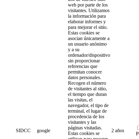
web por parte de los
visitantes. Utilizamos
la información para
elaborar informes y
para mejorar el sitio.
Estas cookies se
asocian únicamente a
un usuario anónimo
y a su
ordenador/dispositivo
sin proporcionar
referencias que
permitan conocer
datos personales.
Recogen el número
de visitantes al sitio,
el tiempo que duran
las visitas, el
navegador, el tipo de
terminal, el lugar de
procedencia de los
visitantes y las
páginas visitadas.
SIDCC
google
2 años
Estas cookies se
P
utilizan para recoger