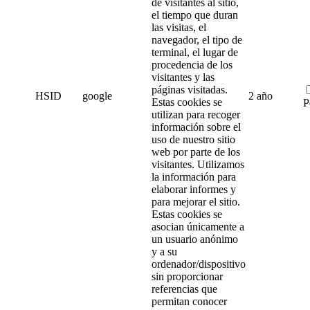
de visitantes al sitio,
el tiempo que duran
las visitas, el
navegador, el tipo de
terminal, el lugar de
procedencia de los
visitantes y las
páginas visitadas.
HSID
google
2 año
Estas cookies se
P
utilizan para recoger
información sobre el
uso de nuestro sitio
web por parte de los
visitantes. Utilizamos
la información para
elaborar informes y
para mejorar el sitio.
Estas cookies se
asocian únicamente a
un usuario anónimo
y a su
ordenador/dispositivo
sin proporcionar
referencias que
permitan conocer