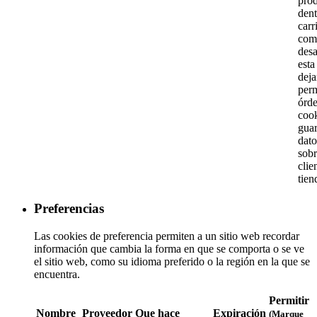
pro
dent
carr
com
desa
esta
deja
perm
órde
coo
gua
dato
sob
clie
tien
Preferencias
Las cookies de preferencia permiten a un sitio web recordar
información que cambia la forma en que se comporta o se ve
el sitio web, como su idioma preferido o la región en la que se
encuentra.
Permitir
Nombre
Proveedor
Que hace
Expiración
(Marque