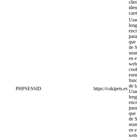
clie
iden
carr
Usad
leng
enc
para
que 
de 
sea
en e
web
cook
esen
fun
de l
PHPSESSID
https://cukipets.es
Usad
leng
enc
para
que 
de 
sea
en e
web