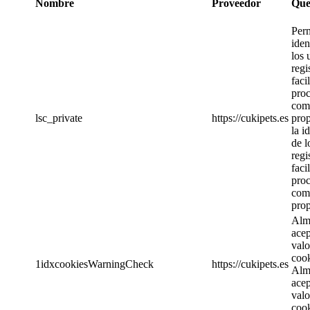
Nombre
Proveedor
Que
Perm
iden
los 
regi
faci
pro
com
lsc_private
https://cukipets.es
prop
la i
de l
regi
faci
pro
com
prop
Alm
acep
valo
coo
1idxcookiesWarningCheck
https://cukipets.es
Alm
acep
valo
coo