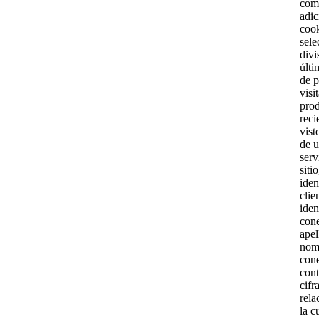
com
adic
cook
sele
divi
últi
de 
visi
pro
reci
vist
de u
serv
sitio
iden
clie
iden
con
apel
nom
cone
cont
cifr
rela
la c