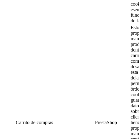
cook
esen
fun
de l
Est
pro
mant
pro
dent
carr
com
desa
esta
deja
perm
órde
coo
gua
dato
sob
clie
Carrito de compras
PrestaShop
tien
pro
mant