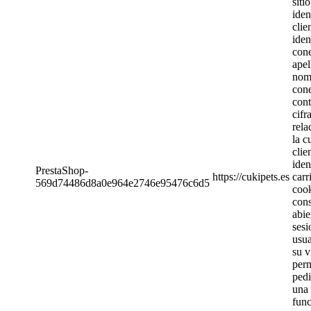
sitio
iden
clie
iden
con
apel
nom
cone
cont
cifr
rela
la c
clie
iden
PrestaShop-
https://cukipets.es
carr
569d74486d8a0e964e2746e95476c6d5
cook
con
abie
sesi
usua
su v
perm
pedi
una 
fun