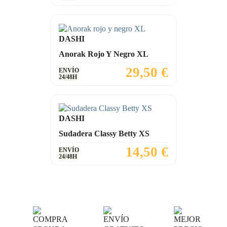
DASHI
Anorak Rojo Y Negro XL
Precio
29,50 €
ENVÍO
24/48H
DASHI
Sudadera Classy Betty XS
Precio
14,50 €
ENVÍO
24/48H