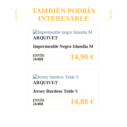
TAMBIÉN PODRÍA
INTERESARLE
ARQUIVET
Impermeable Negro Islandia M
Precio
14,90 €
ENVÍO
24/48H
ARQUIVET
Jersey Burdeos Teide S
Precio
14,80 €
ENVÍO
24/48H