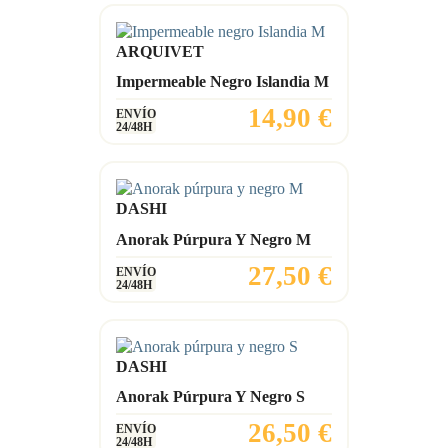
ARQUIVET
Impermeable Negro Islandia M
Precio
14,90 €
ENVÍO
24/48H
DASHI
Anorak Púrpura Y Negro M
Precio
27,50 €
ENVÍO
24/48H
DASHI
Anorak Púrpura Y Negro S
Precio
26,50 €
ENVÍO
24/48H