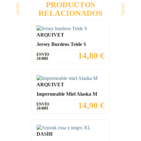
PRODUCTOS
RELACIONADOS
ARQUIVET
Jersey Burdeos Teide S
Precio
14,80 €
ENVÍO
24/48H
ARQUIVET
Impermeable Miel Alaska M
Precio
14,90 €
ENVÍO
24/48H
DASHI