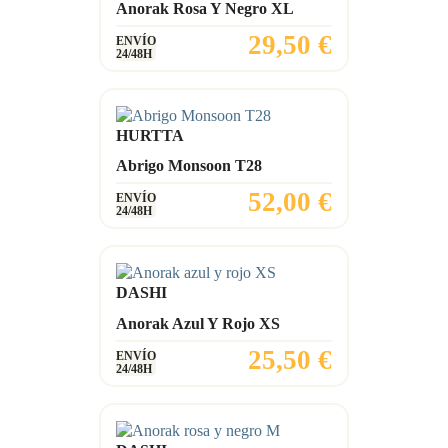
Anorak Rosa Y Negro XL
Precio
29,50 €
ENVÍO
24/48H
HURTTA
Abrigo Monsoon T28
Precio
52,00 €
ENVÍO
24/48H
DASHI
Anorak Azul Y Rojo XS
Precio
25,50 €
ENVÍO
24/48H