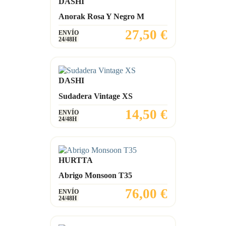
DASHI
Anorak Rosa Y Negro M
Precio
27,50 €
ENVÍO
24/48H
DASHI
Sudadera Vintage XS
Precio
14,50 €
ENVÍO
24/48H
HURTTA
Abrigo Monsoon T35
Precio
76,00 €
ENVÍO
24/48H