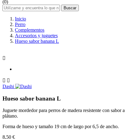
(0)
Buscar
Inicio
Perro
Complementos
Accesorios y juguetes
Hueso sabor banana L



Dashi
Hueso sabor banana L
Juguete mordedor para perros de madera resistente con sabor a
plátano.
Forma de hueso y tamaño 19 cm de largo por 6,5 de ancho.
8,50 €