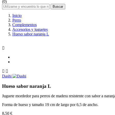
(0)
Buscar
Inicio
Perro
Complementos
Accesorios y juguetes
Hueso sabor naranja L



Dashi
Hueso sabor naranja L
Juguete mordedor para perros de madera resistente con sabor a naranj
Forma de hueso y tamaño 19 cm de largo por 6,5 de ancho.
8,50 €