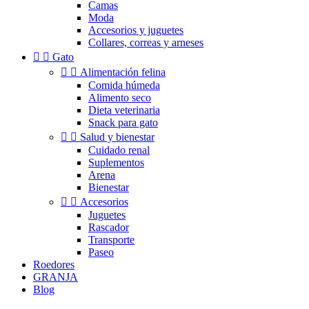
Camas
Moda
Accesorios y juguetes
Collares, correas y arneses


Gato


Alimentación felina
Comida húmeda
Alimento seco
Dieta veterinaria
Snack para gato


Salud y bienestar
Cuidado renal
Suplementos
Arena
Bienestar


Accesorios
Juguetes
Rascador
Transporte
Paseo
Roedores
GRANJA
Blog