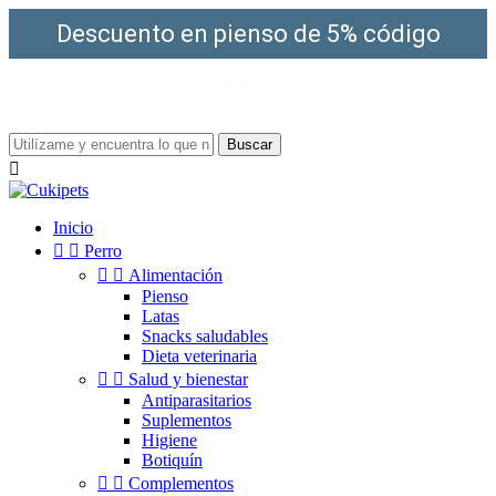
Descuento en pienso de 5% código
"HOLA5"
¡Envío gratis a partir de 49€!
Buscar

Inicio


Perro


Alimentación
Pienso
Latas
Snacks saludables
Dieta veterinaria


Salud y bienestar
Antiparasitarios
Suplementos
Higiene
Botiquín


Complementos