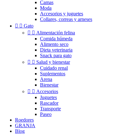
Camas
Moda
Accesorios y juguetes
Collares, correas y arneses


Gato


Alimentación felina
Comida húmeda
Alimento seco
Dieta veterinaria
Snack para gato


Salud y bienestar
Cuidado renal
Suplementos
Arena
Bienestar


Accesorios
Juguetes
Rascador
Transporte
Paseo
Roedores
GRANJA
Blog