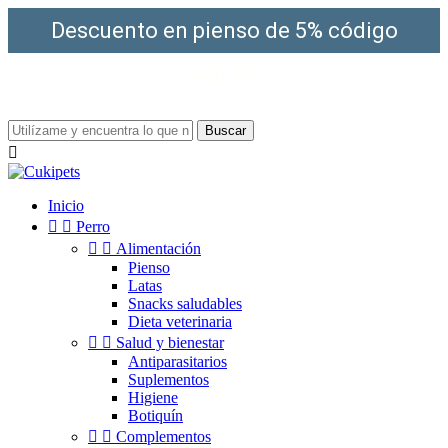
Descuento en pienso de 5% código
"HOLA5"
¡Envío gratis a partir de 49€!
Buscar

Inicio


Perro


Alimentación
Pienso
Latas
Snacks saludables
Dieta veterinaria


Salud y bienestar
Antiparasitarios
Suplementos
Higiene
Botiquín


Complementos