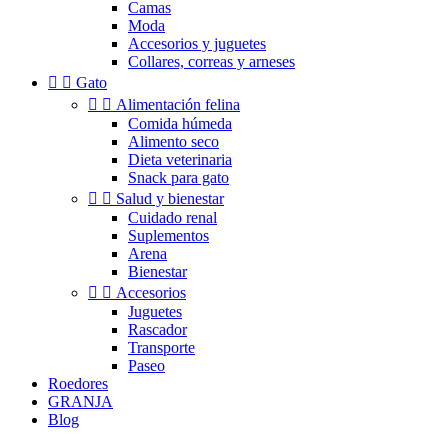
Camas
Moda
Accesorios y juguetes
Collares, correas y arneses


Gato


Alimentación felina
Comida húmeda
Alimento seco
Dieta veterinaria
Snack para gato


Salud y bienestar
Cuidado renal
Suplementos
Arena
Bienestar


Accesorios
Juguetes
Rascador
Transporte
Paseo
Roedores
GRANJA
Blog