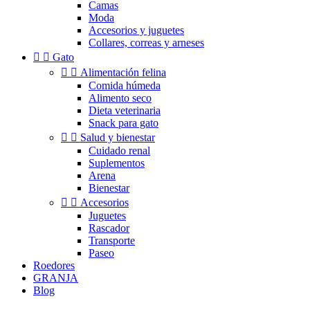
Camas
Moda
Accesorios y juguetes
Collares, correas y arneses


Gato


Alimentación felina
Comida húmeda
Alimento seco
Dieta veterinaria
Snack para gato


Salud y bienestar
Cuidado renal
Suplementos
Arena
Bienestar


Accesorios
Juguetes
Rascador
Transporte
Paseo
Roedores
GRANJA
Blog