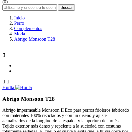
(0)
Buscar
Inicio
Perro
Complementos
Moda
Abrigo Monsoon T28



Hurtta
Abrigo Monsoon T28
Abrigo impermeable Monsoon II Eco para perros frioleros fabricado
con materiales 100% reciclados y con un diseño y ajuste
actualizados de la longitud de la espalda y la apertura del arnés.
Tejido exterior más denso y repelente a la suciedad con costuras
totalmente selladas. El cuello es suave y evita que la lluvia corra por