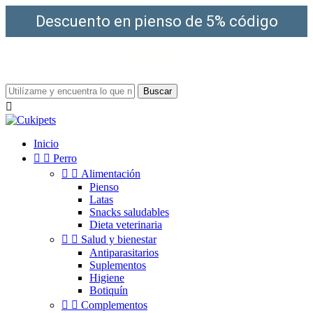
Descuento en pienso de 5% código
"HOLA5"
¡Envío gratis a partir de 49€!
Buscar

Inicio


Perro


Alimentación
Pienso
Latas
Snacks saludables
Dieta veterinaria


Salud y bienestar
Antiparasitarios
Suplementos
Higiene
Botiquín


Complementos