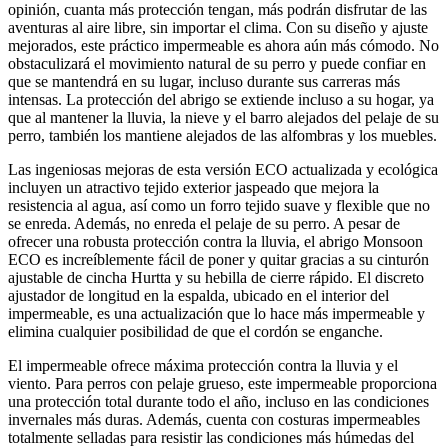
opinión, cuanta más protección tengan, más podrán disfrutar de las
aventuras al aire libre, sin importar el clima. Con su diseño y ajuste
mejorados, este práctico impermeable es ahora aún más cómodo. No
obstaculizará el movimiento natural de su perro y puede confiar en
que se mantendrá en su lugar, incluso durante sus carreras más
intensas. La protección del abrigo se extiende incluso a su hogar, ya
que al mantener la lluvia, la nieve y el barro alejados del pelaje de su
perro, también los mantiene alejados de las alfombras y los muebles.
Las ingeniosas mejoras de esta versión ECO actualizada y ecológica
incluyen un atractivo tejido exterior jaspeado que mejora la
resistencia al agua, así como un forro tejido suave y flexible que no
se enreda. Además, no enreda el pelaje de su perro. A pesar de
ofrecer una robusta protección contra la lluvia, el abrigo Monsoon
ECO es increíblemente fácil de poner y quitar gracias a su cinturón
ajustable de cincha Hurtta y su hebilla de cierre rápido. El discreto
ajustador de longitud en la espalda, ubicado en el interior del
impermeable, es una actualización que lo hace más impermeable y
elimina cualquier posibilidad de que el cordón se enganche.
El impermeable ofrece máxima protección contra la lluvia y el
viento. Para perros con pelaje grueso, este impermeable proporciona
una protección total durante todo el año, incluso en las condiciones
invernales más duras. Además, cuenta con costuras impermeables
totalmente selladas para resistir las condiciones más húmedas del