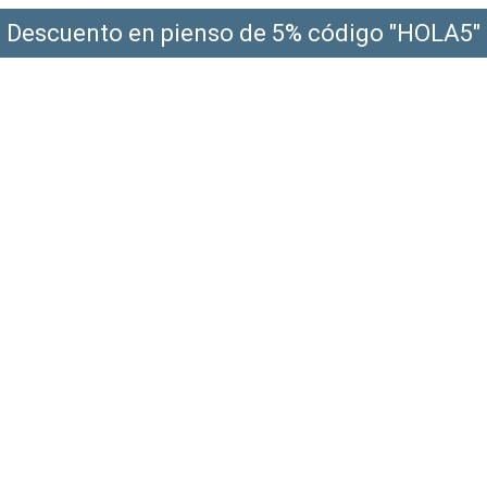
Descuento en pienso de 5% código "HOLA5"
¡Envío gratis a partir de 49€!