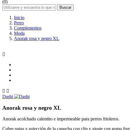
(0)
Buscar
Inicio
Perro
Complementos
Moda
Anorak rosa y negro XL



Dashi
Anorak rosa y negro XL
Anorak acolchado calentito e impermeable para perros frioleros.
Cubre patas y sujección de la capucha con clip y ajuste con goma frunc