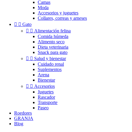
Camas
Moda
Accesorios y juguetes
Collares, correas y arneses


Gato


Alimentación felina
Comida húmeda
Alimento seco
Dieta veterinaria
Snack para gato


Salud y bienestar
Cuidado renal
Suplementos
Arena
Bienestar


Accesorios
Juguetes
Rascador
Transporte
Paseo
Roedores
GRANJA
Blog