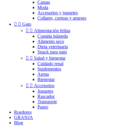
Camas
Moda
Accesorios y juguetes
Collares, correas y arneses


Gato


Alimentación felina
Comida húmeda
Alimento seco
Dieta veterinaria
Snack para gato


Salud y bienestar
Cuidado renal
Suplementos
Arena
Bienestar


Accesorios
Juguetes
Rascador
Transporte
Paseo
Roedores
GRANJA
Blog