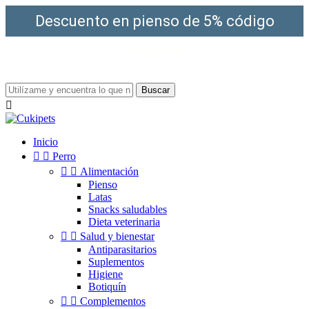
Descuento en pienso de 5% código
"HOLA5"
¡Envío gratis a partir de 49€!
Buscar

Inicio


Perro


Alimentación
Pienso
Latas
Snacks saludables
Dieta veterinaria


Salud y bienestar
Antiparasitarios
Suplementos
Higiene
Botiquín


Complementos