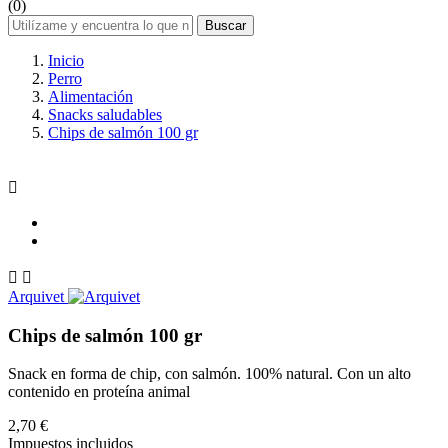
(0)
Buscar
Inicio
Perro
Alimentación
Snacks saludables
Chips de salmón 100 gr



Arquivet
Chips de salmón 100 gr
Snack en forma de chip, con salmón. 100% natural. Con un alto
contenido en proteína animal
2,70 €
Impuestos incluidos