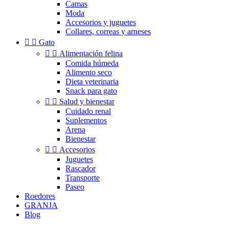
Camas
Moda
Accesorios y juguetes
Collares, correas y arneses


Gato


Alimentación felina
Comida húmeda
Alimento seco
Dieta veterinaria
Snack para gato


Salud y bienestar
Cuidado renal
Suplementos
Arena
Bienestar


Accesorios
Juguetes
Rascador
Transporte
Paseo
Roedores
GRANJA
Blog