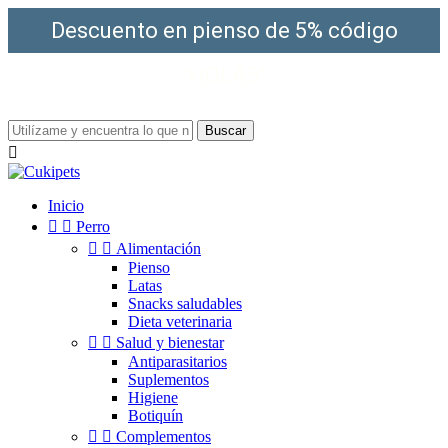
Descuento en pienso de 5% código
"HOLA5"
¡Envío gratis a partir de 49€!
Buscar

Inicio


Perro


Alimentación
Pienso
Latas
Snacks saludables
Dieta veterinaria


Salud y bienestar
Antiparasitarios
Suplementos
Higiene
Botiquín


Complementos