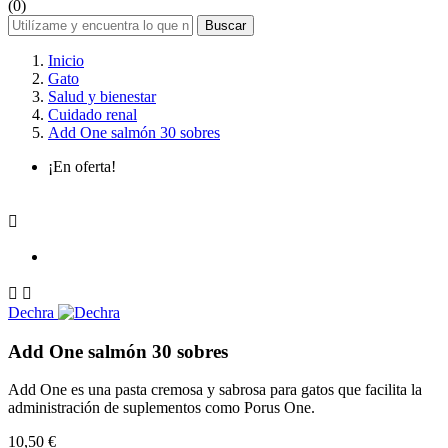
(0)
Buscar
Inicio
Gato
Salud y bienestar
Cuidado renal
Add One salmón 30 sobres
¡En oferta!



Dechra
Add One salmón 30 sobres
Add One es una pasta cremosa y sabrosa para gatos que facilita la
administración de suplementos como Porus One.
10,50 €