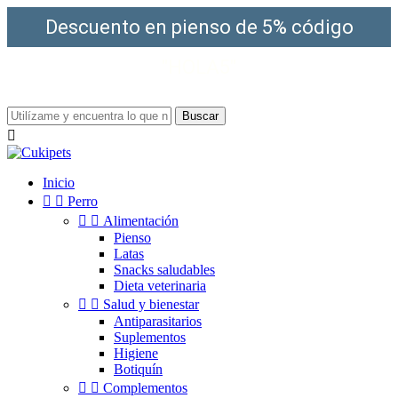
Descuento en pienso de 5% código
"HOLA5"
¡Envío gratis a partir de 49€!
Buscar

Inicio


Perro


Alimentación
Pienso
Latas
Snacks saludables
Dieta veterinaria


Salud y bienestar
Antiparasitarios
Suplementos
Higiene
Botiquín


Complementos