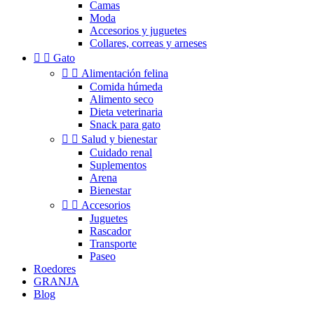
Camas
Moda
Accesorios y juguetes
Collares, correas y arneses


Gato


Alimentación felina
Comida húmeda
Alimento seco
Dieta veterinaria
Snack para gato


Salud y bienestar
Cuidado renal
Suplementos
Arena
Bienestar


Accesorios
Juguetes
Rascador
Transporte
Paseo
Roedores
GRANJA
Blog