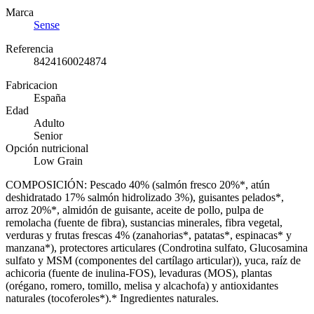
Marca
Sense
Referencia
8424160024874
Fabricacion
España
Edad
Adulto
Senior
Opción nutricional
Low Grain
COMPOSICIÓN: Pescado 40% (salmón fresco 20%*, atún
deshidratado 17% salmón hidrolizado 3%), guisantes pelados*,
arroz 20%*, almidón de guisante, aceite de pollo, pulpa de
remolacha (fuente de fibra), sustancias minerales, fibra vegetal,
verduras y frutas frescas 4% (zanahorias*, patatas*, espinacas* y
manzana*), protectores articulares (Condrotina sulfato, Glucosamina
sulfato y MSM (componentes del cartílago articular)), yuca, raíz de
achicoria (fuente de inulina-FOS), levaduras (MOS), plantas
(orégano, romero, tomillo, melisa y alcachofa) y antioxidantes
naturales (tocoferoles*).* Ingredientes naturales.