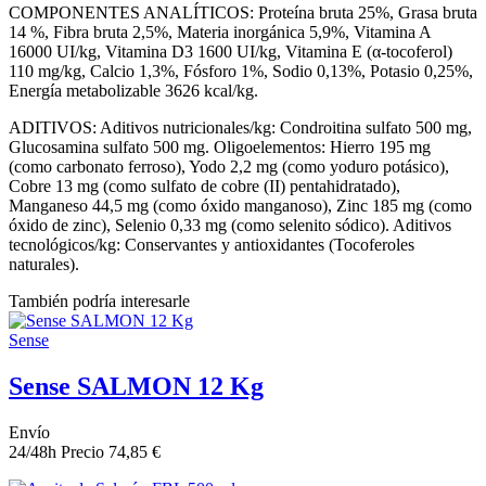
COMPONENTES ANALÍTICOS: Proteína bruta 25%, Grasa bruta
14 %, Fibra bruta 2,5%, Materia inorgánica 5,9%, Vitamina A
16000 UI/kg, Vitamina D3 1600 UI/kg, Vitamina E (α-tocoferol)
110 mg/kg, Calcio 1,3%, Fósforo 1%, Sodio 0,13%, Potasio 0,25%,
Energía metabolizable 3626 kcal/kg.
ADITIVOS: Aditivos nutricionales/kg: Condroitina sulfato 500 mg,
Glucosamina sulfato 500 mg. Oligoelementos: Hierro 195 mg
(como carbonato ferroso), Yodo 2,2 mg (como yoduro potásico),
Cobre 13 mg (como sulfato de cobre (II) pentahidratado),
Manganeso 44,5 mg (como óxido manganoso), Zinc 185 mg (como
óxido de zinc), Selenio 0,33 mg (como selenito sódico). Aditivos
tecnológicos/kg: Conservantes y antioxidantes (Tocoferoles
naturales).
También podría interesarle
Sense
Sense SALMON 12 Kg
Envío
24/48h
Precio
74,85 €